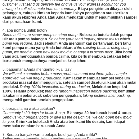
customer, just send us delivery fee or give us your express account or you
arrange to collect sample from our company.
Biaya pengiriman dibayar oleh
pelanggan, cukup kirimkan kepada kami biaya pengiriman atau berikan
kami akun ekspres Anda atau Anda mengatur untuk mengumpulkan sampel
dari perusahaan kami.
4. apa pompa untuk botol?
Some bottles are screw pump or crimp pump.
Beberapa botol adalah pompa
ulir atau pompa halangan.
So before your send inquiry, please tell us which
pump you require.
Jadi sebelum Anda mengirimkan pertanyaan, beri tahu
kami pompa mana yang Anda butuhkan.
If the existing bottle is using crimp
pump, we need to open new neck mold to change it to screw neck.
Jika botol
yang ada menggunakan pompa crimp, kita perlu membuka cetakan leher
baru untuk mengubahnya menjadi sekrup leher.
5. bagaimana Anda mengontrol kualitas?
We will make samples before mass production and test them ,after sample
approved, we will begin production.
Kami akan membuat sampel sebelum
produksi massal dan mengujinya, setelah sampel disetujui, kami akan mulai
produksi.
Doing 100% inspection during production;
Melakukan inspeksi
100% selama produksi;
then do random inspection before packing;
kemudian
lakukan inspeksi acak sebelum pengepakan;
taking pictures after packing.
mengambil gambar setelah pengepakan.
6. berapa lama waktu cetakan?
Commonly is 30 days for bottle & cap.
Biasanya 30 hari untuk botol & tutup.
Send us your original bottle or give us the design file, we can open new mold
for you.
Kirimkan botol asli Anda atau beri kami file desain, kami dapat
membuka cetakan baru untuk Anda.
7. Berapa banyak warna pelapis botol yang Anda miliki?
Setiap warna tersedia, tolong berikan saya warna Pantone No.