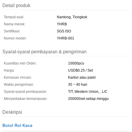
Detail produk
Tempat asal:
Nantong, Tiongkok
Nama merek:
YHRB
Sertifikasi:
SGS ISO
Nomor model:
YHRB-001
Syarat-syarat pembayaran & pengiriman
Kuantitas min Order:
10000pcs
Harga:
USD$0.25 / Set
Kemasan rincian:
Karton atau palet
Waktu pengiriman:
35 ~ 40 hari
Syarat-syarat pembayaran:
T/T, Western Union, , L/C
Menyediakan kemampuan:
200000set setiap minggu
Deskripsi
Botol Rol Kaca