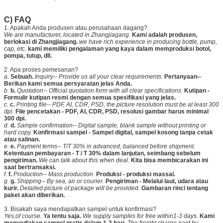
C) FAQ
1. Apakah Anda produsen atau perusahaan dagang?
We are manufacturer, located in Zhangjiagang.
Kami adalah produsen,
berlokasi di Zhangjiagang.
we have rich experience in producing bottle, pump,
cap, etc.
kami memiliki pengalaman yang kaya dalam memproduksi botol,
pompa, tutup, dll.
2. Apa proses pemesanan?
a.
Sebuah.
Inquiry-- Provide us all your clear requirements.
Pertanyaan--
Berikan kami semua persyaratan jelas Anda.
b.
b.
Quotation-- Official quotation form with all clear specifications.
Kutipan -
Formulir kutipan resmi dengan semua spesifikasi yang jelas.
c.
c.
Printing file-- PDF, AI, CDR, PSD, the picture resolution must be at least 300
dpi.
File pencetakan - PDF, AI, CDR, PSD, resolusi gambar harus minimal
300 dpi.
d.
d.
Sample confirmation-- Digital sample, blank sample without printing or
hard copy.
Konfirmasi sampel - Sampel digital, sampel kosong tanpa cetak
atau salinan.
e.
e.
Payment terms-- T/T 30% in advanced, balanced before shipment.
Ketentuan pembayaran - T / T 30% dalam lanjutan, seimbang sebelum
pengiriman.
We can talk about this when deal.
Kita bisa membicarakan ini
saat bertransaksi.
f.
f.
Production-- Mass production.
Produksi - produksi massal.
g.
g.
Shipping-- By sea, air or courier.
Pengiriman - Melalui laut, udara atau
kurir.
Detailed picture of package will be provided.
Gambaran rinci tentang
paket akan diberikan.
3. Bisakah saya mendapatkan sampel untuk konfirmasi?
Yes,of course.
Ya tentu saja.
We supply samples for free within1-3 days.
Kami
menyediakan sampel gratis dalam 1-3 hari.
The freight charge paid by