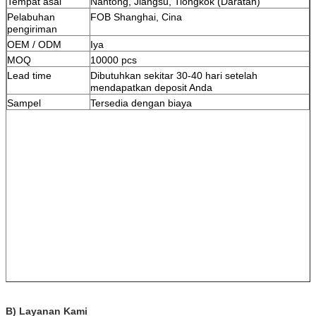
Tempat asal
Nantong, Jiangsu, Tiongkok (Daratan)
Pelabuhan
FOB Shanghai, Cina
pengiriman
OEM / ODM
Iya
MOQ
10000 pcs
Lead time
Dibutuhkan sekitar 30-40 hari setelah
mendapatkan deposit Anda
Sampel
Tersedia dengan biaya
B) Layanan Kami