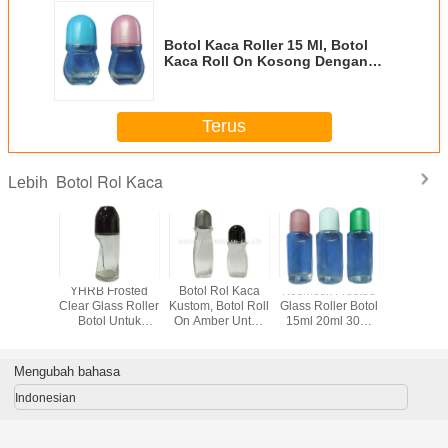
Botol Kaca Roller 15 Ml, Botol
Kaca Roll On Kosong Dengan
Jenis Penyegelan Cap / Roll
Terus
Botol Rol Kaca
Lebih
ol Kaca
YHRB Frosted
Botol Rol Kaca
Kosmetik Frosted
Botol Rol
5ml 20ml
Clear Glass Roller
Kustom, Botol Roll
Glass Roller Botol
Atsiri Koso
ml Botol
Botol Untuk
On Amber Untuk
15ml 20ml 30ml
50ml Kac
inyak
Minyak Atsiri 15ml
Minyak Atsiri
50ml Untuk
Clear Gla
l Buram
20ml 30ml 50ml
Minyak Atsiri
On
Mengubah bahasa
Indonesian