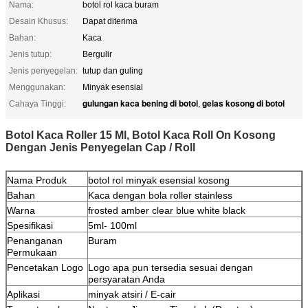
Nama:
botol rol kaca buram
Desain Khusus:
Dapat diterima
Bahan:
Kaca
Jenis tutup:
Bergulir
Jenis penyegelan:
tutup dan guling
Menggunakan:
Minyak esensial
gulungan kaca bening di botol
gelas kosong di botol
Cahaya Tinggi:
,
Botol Kaca Roller 15 Ml, Botol Kaca Roll On Kosong
Dengan Jenis Penyegelan Cap / Roll
Nama Produk
botol rol minyak esensial kosong
Bahan
Kaca dengan bola roller stainless
Warna
frosted amber clear blue white black
Spesifikasi
5ml- 100ml
Penanganan
Buram
Permukaan
Pencetakan Logo
Logo apa pun tersedia sesuai dengan
persyaratan Anda
Aplikasi
minyak atsiri / E-cair