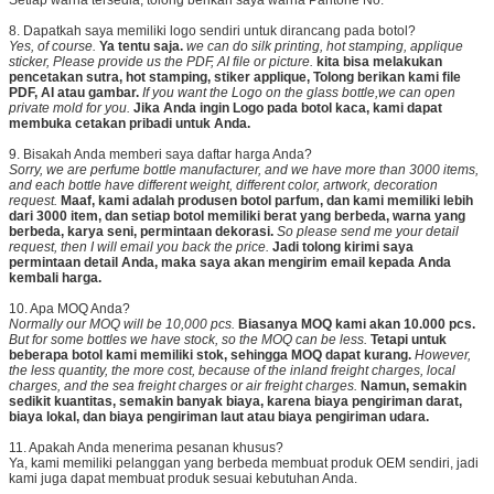
8. Dapatkah saya memiliki logo sendiri untuk dirancang pada botol?
Yes, of course.
Ya tentu saja.
we can do silk printing, hot stamping, applique
sticker, Please provide us the PDF, AI file or picture.
kita bisa melakukan
pencetakan sutra, hot stamping, stiker applique, Tolong berikan kami file
PDF, AI atau gambar.
If you want the Logo on the glass bottle,we can open
private mold for you.
Jika Anda ingin Logo pada botol kaca, kami dapat
membuka cetakan pribadi untuk Anda.
9. Bisakah Anda memberi saya daftar harga Anda?
Sorry, we are perfume bottle manufacturer, and we have more than 3000 items,
and each bottle have different weight, different color, artwork, decoration
request.
Maaf, kami adalah produsen botol parfum, dan kami memiliki lebih
dari 3000 item, dan setiap botol memiliki berat yang berbeda, warna yang
berbeda, karya seni, permintaan dekorasi.
So please send me your detail
request, then I will email you back the price.
Jadi tolong kirimi saya
permintaan detail Anda, maka saya akan mengirim email kepada Anda
kembali harga.
10. Apa MOQ Anda?
Normally our MOQ will be 10,000 pcs.
Biasanya MOQ kami akan 10.000 pcs.
But for some bottles we have stock, so the MOQ can be less.
Tetapi untuk
beberapa botol kami memiliki stok, sehingga MOQ dapat kurang.
However,
the less quantity, the more cost, because of the inland freight charges, local
charges, and the sea freight charges or air freight charges.
Namun, semakin
sedikit kuantitas, semakin banyak biaya, karena biaya pengiriman darat,
biaya lokal, dan biaya pengiriman laut atau biaya pengiriman udara.
11. Apakah Anda menerima pesanan khusus?
Ya, kami memiliki pelanggan yang berbeda membuat produk OEM sendiri, jadi
kami juga dapat membuat produk sesuai kebutuhan Anda.