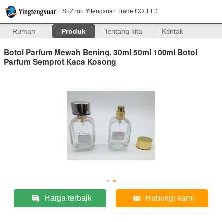
SuZhou Yitengxuan Trade CO.,LTD
Rumah
Produk
Tentang kita
Kontak
Botol Parfum Mewah Bening, 30ml 50ml 100ml Botol
Parfum Semprot Kaca Kosong
Harga terbaik
Hubungi kami