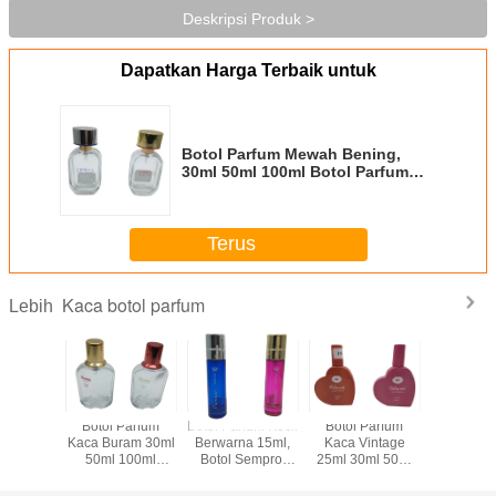
Deskripsi Produk >
Dapatkan Harga Terbaik untuk
Botol Parfum Mewah Bening,
30ml 50ml 100ml Botol Parfum
Semprot Kaca Kosong
Terus
Kaca botol parfum
Lebih
Cat 30ml
Botol Parfum
Botol Parfum Kecil
Botol Parfum
30ml Botol
Parfum
Kaca Buram 30ml
Berwarna 15ml,
Kaca Vintage
Kaca Ko
tomizers
50ml 100ml
Botol Semprot
25ml 30ml 50ml
Botol Kac
ebal Seni
Pengap Untuk
Pompa Mini Untuk
Botol My Heart
Buram 
as
Paket Kosmetik
Kosmetik
Shape Coloured
Parf