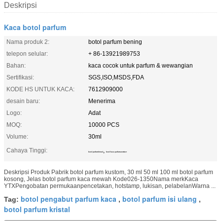
Deskripsi
Kaca botol parfum
Nama produk 2:
botol parfum bening
telepon selular:
+ 86-13921989753
Bahan:
kaca cocok untuk parfum & wewangian
Sertifikasi:
SGS,ISO,MSDS,FDA
KODE HS UNTUK KACA:
7612909000
desain baru:
Menerima
Logo:
Adat
MOQ:
10000 PCS
Volume:
30ml
Cahaya Tinggi:
,
botol parfum kristal
botol kaca parfum atomiser
Deskripsi Produk Pabrik botol parfum kustom, 30 ml 50 ml 100 ml botol parfum
kosong, Jelas botol parfum kaca mewah Kode026-1350Nama merkKaca
YTXPengobatan permukaanpencetakan, hotstamp, lukisan, pelabelanWarna ...
botol pengabut parfum kaca
botol parfum isi ulang
Tag:
,
,
botol parfum kristal