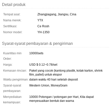
Detail produk
Tempat asal:
Zhangjiagang, Jiangsu, Cina
Nama merek:
YTX
Sertifikasi:
Ce Rosh
Nomor model:
YH-1350
Syarat-syarat pembayaran & pengiriman
Kuantitas min
10000sets
Order:
Harga:
USD $ 0.12~0.78/set
Kemasan rincian:
Paket yang cocok (kantong plastik, kotak karton, shrink
film, pallet) untuk ekspor
Waktu pengiriman:
dalam waktu 40 hari setelah deposit
Syarat-syarat
Western Union, MoneyGram
pembayaran:
Menyediakan
10000 Potongan / potongan per Hari, Kita dapat
menyesuaikan bentuk dan warna
kemampuan: