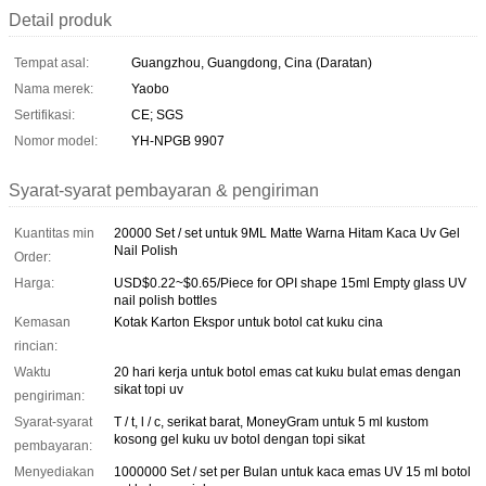
Detail produk
Tempat asal:
Guangzhou, Guangdong, Cina (Daratan)
Nama merek:
Yaobo
Sertifikasi:
CE; SGS
Nomor model:
YH-NPGB 9907
Syarat-syarat pembayaran & pengiriman
Kuantitas min
20000 Set / set untuk 9ML Matte Warna Hitam Kaca Uv Gel
Nail Polish
Order:
Harga:
USD$0.22~$0.65/Piece for OPI shape 15ml Empty glass UV
nail polish bottles
Kemasan
Kotak Karton Ekspor untuk botol cat kuku cina
rincian:
Waktu
20 hari kerja untuk botol emas cat kuku bulat emas dengan
sikat topi uv
pengiriman:
Syarat-syarat
T / t, l / c, serikat barat, MoneyGram untuk 5 ml kustom
kosong gel kuku uv botol dengan topi sikat
pembayaran:
Menyediakan
1000000 Set / set per Bulan untuk kaca emas UV 15 ml botol