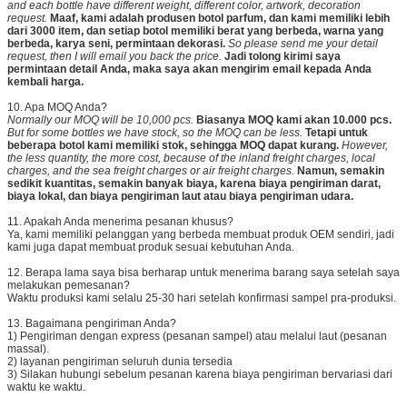
and each bottle have different weight, different color, artwork, decoration
request.
Maaf, kami adalah produsen botol parfum, dan kami memiliki lebih
dari 3000 item, dan setiap botol memiliki berat yang berbeda, warna yang
berbeda, karya seni, permintaan dekorasi.
So please send me your detail
request, then I will email you back the price.
Jadi tolong kirimi saya
permintaan detail Anda, maka saya akan mengirim email kepada Anda
kembali harga.
10. Apa MOQ Anda?
Normally our MOQ will be 10,000 pcs.
Biasanya MOQ kami akan 10.000 pcs.
But for some bottles we have stock, so the MOQ can be less.
Tetapi untuk
beberapa botol kami memiliki stok, sehingga MOQ dapat kurang.
However,
the less quantity, the more cost, because of the inland freight charges, local
charges, and the sea freight charges or air freight charges.
Namun, semakin
sedikit kuantitas, semakin banyak biaya, karena biaya pengiriman darat,
biaya lokal, dan biaya pengiriman laut atau biaya pengiriman udara.
11. Apakah Anda menerima pesanan khusus?
Ya, kami memiliki pelanggan yang berbeda membuat produk OEM sendiri, jadi
kami juga dapat membuat produk sesuai kebutuhan Anda.
12. Berapa lama saya bisa berharap untuk menerima barang saya setelah saya
melakukan pemesanan?
Waktu produksi kami selalu 25-30 hari setelah konfirmasi sampel pra-produksi.
13. Bagaimana pengiriman Anda?
1) Pengiriman dengan express (pesanan sampel) atau melalui laut (pesanan
massal).
2) layanan pengiriman seluruh dunia tersedia
3) Silakan hubungi sebelum pesanan karena biaya pengiriman bervariasi dari
waktu ke waktu.