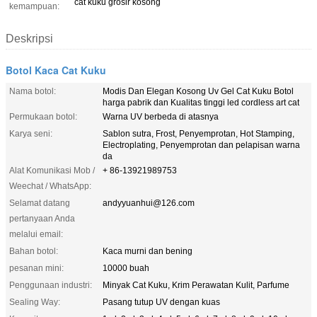
cat kuku grosir kosong
kemampuan:
Deskripsi
Botol Kaca Cat Kuku
Nama botol:
Modis Dan Elegan Kosong Uv Gel Cat Kuku Botol
harga pabrik dan Kualitas tinggi led cordless art cat
Permukaan botol:
Warna UV berbeda di atasnya
Karya seni:
Sablon sutra, Frost, Penyemprotan, Hot Stamping,
Electroplating, Penyemprotan dan pelapisan warna
da
Alat Komunikasi Mob /
+ 86-13921989753
Weechat / WhatsApp:
Selamat datang
andyyuanhui@126.com
pertanyaan Anda
melalui email:
Bahan botol:
Kaca murni dan bening
pesanan mini:
10000 buah
Penggunaan industri:
Minyak Cat Kuku, Krim Perawatan Kulit, Parfume
Sealing Way:
Pasang tutup UV dengan kuas