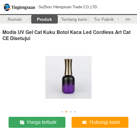
SuZhou Yitengxuan Trade CO.,LTD
Rumah
Produk
Tentang kami
Tur Pabrik
>>
Modis UV Gel Cat Kuku Botol Kaca Led Cordless Art Cat
CE Disetujui
Harga terbaik
Hubungi kami