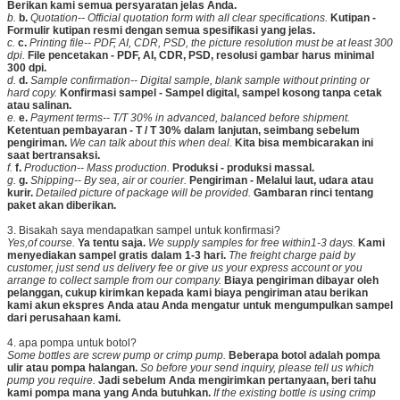
Berikan kami semua persyaratan jelas Anda.
b.
b.
Quotation-- Official quotation form with all clear specifications.
Kutipan -
Formulir kutipan resmi dengan semua spesifikasi yang jelas.
c.
c.
Printing file-- PDF, AI, CDR, PSD, the picture resolution must be at least 300
dpi.
File pencetakan - PDF, AI, CDR, PSD, resolusi gambar harus minimal
300 dpi.
d.
d.
Sample confirmation-- Digital sample, blank sample without printing or
hard copy.
Konfirmasi sampel - Sampel digital, sampel kosong tanpa cetak
atau salinan.
e.
e.
Payment terms-- T/T 30% in advanced, balanced before shipment.
Ketentuan pembayaran - T / T 30% dalam lanjutan, seimbang sebelum
pengiriman.
We can talk about this when deal.
Kita bisa membicarakan ini
saat bertransaksi.
f.
f.
Production-- Mass production.
Produksi - produksi massal.
g.
g.
Shipping-- By sea, air or courier.
Pengiriman - Melalui laut, udara atau
kurir.
Detailed picture of package will be provided.
Gambaran rinci tentang
paket akan diberikan.
3. Bisakah saya mendapatkan sampel untuk konfirmasi?
Yes,of course.
Ya tentu saja.
We supply samples for free within1-3 days.
Kami
menyediakan sampel gratis dalam 1-3 hari.
The freight charge paid by
customer, just send us delivery fee or give us your express account or you
arrange to collect sample from our company.
Biaya pengiriman dibayar oleh
pelanggan, cukup kirimkan kepada kami biaya pengiriman atau berikan
kami akun ekspres Anda atau Anda mengatur untuk mengumpulkan sampel
dari perusahaan kami.
4. apa pompa untuk botol?
Some bottles are screw pump or crimp pump.
Beberapa botol adalah pompa
ulir atau pompa halangan.
So before your send inquiry, please tell us which
pump you require.
Jadi sebelum Anda mengirimkan pertanyaan, beri tahu
kami pompa mana yang Anda butuhkan.
If the existing bottle is using crimp