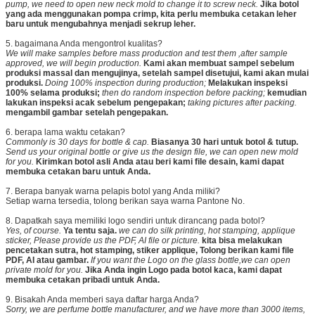
pump, we need to open new neck mold to change it to screw neck.
Jika botol
yang ada menggunakan pompa crimp, kita perlu membuka cetakan leher
baru untuk mengubahnya menjadi sekrup leher.
5. bagaimana Anda mengontrol kualitas?
We will make samples before mass production and test them ,after sample
approved, we will begin production.
Kami akan membuat sampel sebelum
produksi massal dan mengujinya, setelah sampel disetujui, kami akan mulai
produksi.
Doing 100% inspection during production;
Melakukan inspeksi
100% selama produksi;
then do random inspection before packing;
kemudian
lakukan inspeksi acak sebelum pengepakan;
taking pictures after packing.
mengambil gambar setelah pengepakan.
6. berapa lama waktu cetakan?
Commonly is 30 days for bottle & cap.
Biasanya 30 hari untuk botol & tutup.
Send us your original bottle or give us the design file, we can open new mold
for you.
Kirimkan botol asli Anda atau beri kami file desain, kami dapat
membuka cetakan baru untuk Anda.
7. Berapa banyak warna pelapis botol yang Anda miliki?
Setiap warna tersedia, tolong berikan saya warna Pantone No.
8. Dapatkah saya memiliki logo sendiri untuk dirancang pada botol?
Yes, of course.
Ya tentu saja.
we can do silk printing, hot stamping, applique
sticker, Please provide us the PDF, AI file or picture.
kita bisa melakukan
pencetakan sutra, hot stamping, stiker applique, Tolong berikan kami file
PDF, AI atau gambar.
If you want the Logo on the glass bottle,we can open
private mold for you.
Jika Anda ingin Logo pada botol kaca, kami dapat
membuka cetakan pribadi untuk Anda.
9. Bisakah Anda memberi saya daftar harga Anda?
Sorry, we are perfume bottle manufacturer, and we have more than 3000 items,