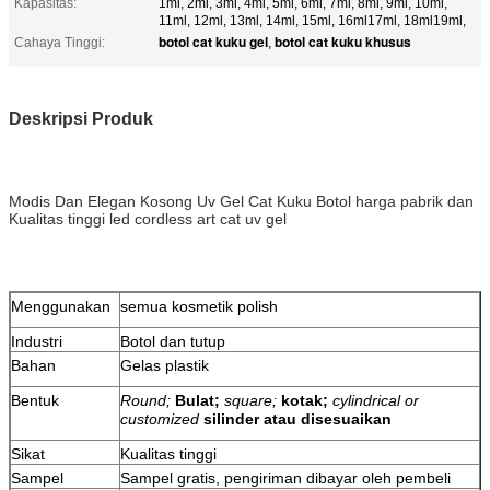
Kapasitas:
1ml, 2ml, 3ml, 4ml, 5ml, 6ml, 7ml, 8ml, 9ml, 10ml,
11ml, 12ml, 13ml, 14ml, 15ml, 16ml17ml, 18ml19ml,
botol cat kuku gel
botol cat kuku khusus
Cahaya Tinggi:
,
Deskripsi Produk
Modis Dan Elegan Kosong Uv Gel Cat Kuku Botol harga pabrik dan
Kualitas tinggi led cordless art cat uv gel
Menggunakan
semua kosmetik polish
Industri
Botol dan tutup
Bahan
Gelas plastik
Bentuk
Round;
Bulat;
square;
kotak;
cylindrical or
customized
silinder atau disesuaikan
Sikat
Kualitas tinggi
Sampel
Sampel gratis, pengiriman dibayar oleh pembeli