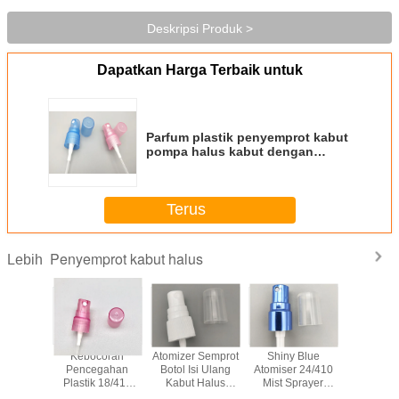
Deskripsi Produk >
Dapatkan Harga Terbaik untuk
Parfum plastik penyemprot kabut
pompa halus kabut dengan
Overcap
Terus
Penyemprot kabut halus
Lebih
Kebocoran
Atomizer Semprot
Shiny Blue
Keboc
Pencegahan
Botol Isi Ulang
Atomiser 24/410
Penceg
Plastik 18/410
Kabut Halus
Mist Sprayer
Plastik 
Pump Mist
Dengan Overcap
Dengan Collar
Pump 