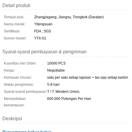
Detail produk
Tempat asal:
Zhangjiagang, Jiangsu, Tiongkok (Daratan)
Nama merek:
Yitengxuan
Sertifikasi:
FDA ; SGS
Nomor model:
YTX-01
Syarat-syarat pembayaran & pengiriman
Kuantitas min Order:
10000 PCS
Harga:
Negotiable
Kemasan rincian:
satu per satu setiap lapisan + tas opp setiap karton
Waktu pengiriman:
5-8 hari
Syarat-syarat pembayaran:
T / T, Western Union,
Menyediakan
600.000 Potongan Per Hari
kemampuan:
Deskripsi
Penyemprot kabut halus