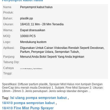
Nama
Penyemprot kabut halus
Produk:
Bahan:
plastik pp
Ukuran:
18/410; 11 Mm - 28 Mm Tersedia
Warna:
Dapat disesuaikan
MOQ:
10000 PCS
Logo:
Mendukung kustom
Aplikasi:
Digunakan Untuk Cairan Viskositas Rendah Seperti Deodoran,
Parfum, Penyegar Udara, Semprotan Tubuh,
Panjang
Menurut Anda Botol Seperti Yang Anda Inginkan
Tabung Dip:
Cahaya
,
18/410 Fine Mist Pump Sprayer
Pump Fine Mist Sprayer
Tinggi:
Spesifikasi: Diffuser parfum plastik, Sprayer Mist Halus non tumpah Dengan
OverCap biru merah muda Deskripsi 1. Subjek: Fine Mist Sprayer 2. Ukuran:
18mm - 28mm 3. Jenis penutupan: Jenis sekrup standar dengan ...
Isi ulang pompa semprotan kabut
Tag:
,
18/410 pompa semprotan kabut
,
18/410 Fine Mist Pump Sprayer