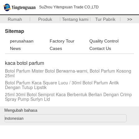
SuZhou Yitengxuan Trade CO.,LTD
Rumah
Produk
Tentang kami
Tur Pabrik
>>
Sitemap
perusahaan
Factory Tour
Quality Control
News
Cases
Contact Us
kaca botol parfum
Botol Parfum Mister Botol Berwarna-warni, Botol Parfum Kosong
25ml
Botol Parfum Kaca Square Lucu / 30ml Botol Parfum Antik
Dengan Tutup Lipstik
25ml 30ml Botol Semprot Kaca Berbentuk Berlian Dengan Crimp
Spray Pump Surlyn Lid
Mengubah bahasa
Indonesian