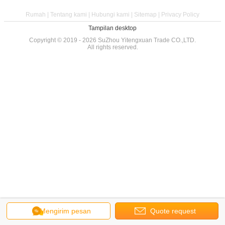
Rumah
|
Tentang kami
|
Hubungi kami
|
Sitemap
|
Privacy Policy
Tampilan desktop
Copyright © 2019 - 2026 SuZhou Yitengxuan Trade CO.,LTD.
All rights reserved.
Mengirim pesan
Quote request